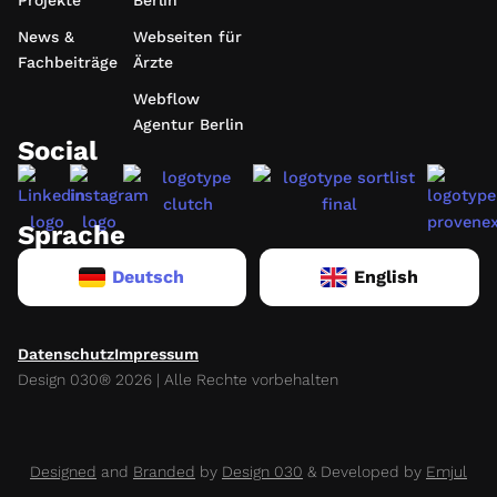
News &
Webseiten für
Fachbeiträge
Ärzte
Webflow
Agentur Berlin
Social
Sprache
Deutsch
English
Datenschutz
Impressum
Design 030® 2026 | Alle Rechte vorbehalten
Designed
and
Branded
by
Design 030
& Developed by
Emjul