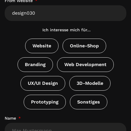
From Website
Ich interesse mich für...
Website
Online-Shop
Branding
Web Development
UX/UI Design
3D-Modelle
Prototyping
Sonstiges
Name