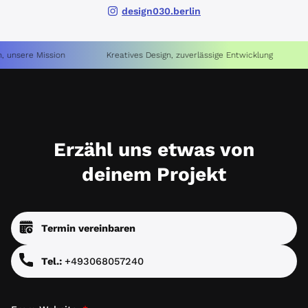
design030.berlin
sere Mission
Kreatives Design, zuverlässige Entwicklung
Ent
Erzähl uns etwas von
deinem Projekt
Termin vereinbaren
Tel.:
+493068057240