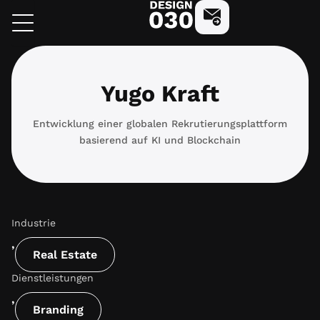
Zum
design030
Kostenlose Beratung 
Inhalt
springen
Yugo Kraft
Entwicklung einer globalen Rekrutierungsplattform
basierend auf KI und Blockchain
Industrie
,
Real Estate
Dienstleistungen
,
Branding