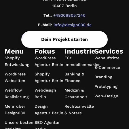
10407 Berlin
Tel.
:
+493068057240
E-Mail
:
info@design030.de
Dein Projekt starten
Menu
Fokus
Industrie
Services
Shopify
WordPress
Für
Webauftritte
Entwicklung
Agentur Berlin
Immobilienmakler
E-Commerce
WordPress
Shopify
Banking &
Branding
Webseiten
Agentur Berlin
Finance
Prototyping
Webflow
Webdesign
Medizin &
Web-Design
Realisierung
Berlin
Gesundheit
Mehr über
Design
Rechtsanwälte
Design030
Agentur Berlin
& Notare
Unsere besten
SEO Agentur
Projekte
Berlin