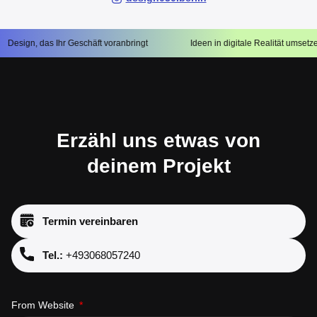
Ihr Geschäft voranbringt
Ideen in digitale Realität umsetzen
I
Erzähl uns etwas von
deinem Projekt
Termin vereinbaren
Tel.:
+493068057240
From Website