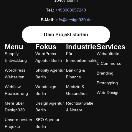
10407 Berlin
Tel.
:
+493068057240
E-Mail
:
info@design030.de
Dein Projekt starten
Menu
Fokus
Industrie
Services
Shopify
WordPress
Für
Webauftritte
Entwicklung
Agentur Berlin
Immobilienmakler
E-Commerce
WordPress
Shopify Agentur
Banking &
Branding
Webseiten
Berlin
Finance
Prototyping
Webflow
Webdesign
Medizin &
Web-Design
Realisierung
Berlin
Gesundheit
Mehr über
Design Agentur
Rechtsanwälte
Design030
Berlin
& Notare
Unsere besten
SEO Agentur
Projekte
Berlin