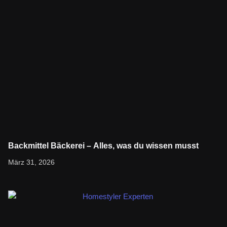
Backmittel Bäckerei – Alles, was du wissen musst
Bleib informiert und entdecke Neues. Folge dem Link, um den
März 31, 2026
vollständigen Artikel zu lesen.