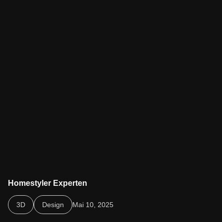
Homestyler Experten
Homestyler Experten unterstützen Unternehmen bei der
3D
Design
Mai 10, 2025
Integration von 3D-Designs in Webseiten und Prozesse – ideal
für Immobilien, Interior & E-Commerce.