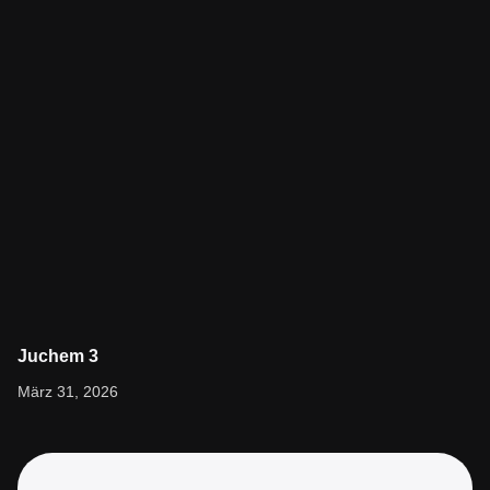
Juchem 3
Bleib informiert und entdecke Neues. Folge dem Link, um den
März 31, 2026
vollständigen Artikel zu lesen.