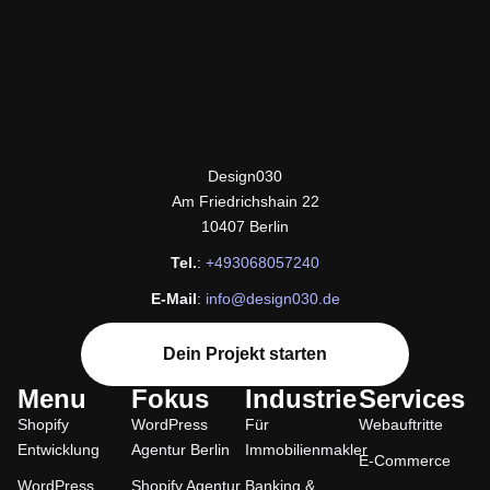
design030
Design030
Am Friedrichshain 22
10407 Berlin
Tel.
:
+493068057240
E-Mail
:
info@design030.de
Dein Projekt starten
Menu
Fokus
Industrie
Services
Shopify
WordPress
Für
Webauftritte
Entwicklung
Agentur Berlin
Immobilienmakler
E-Commerce
WordPress
Shopify Agentur
Banking &