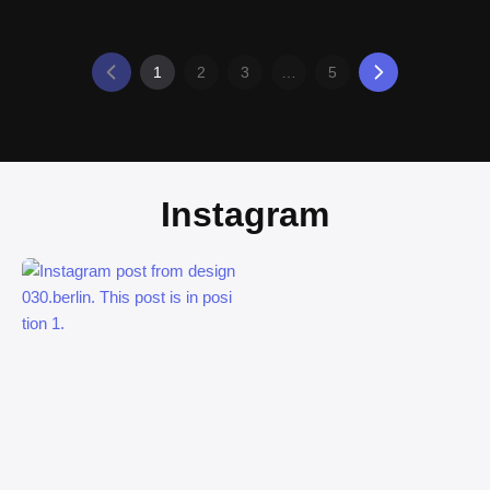
1
2
3
…
5