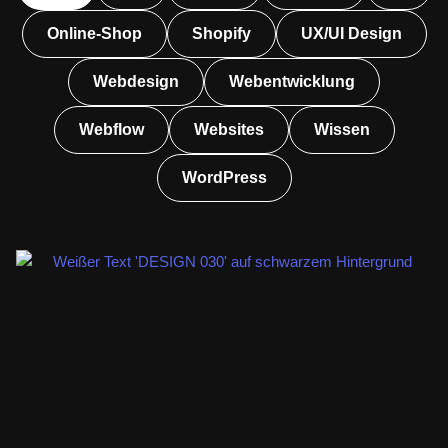
Online-Shop
Shopify
UX/UI Design
Webdesign
Webentwicklung
Webflow
Websites
Wissen
WordPress
S
S
S
S
e
e
e
e
i
i
i
i
t
t
t
t
e
e
e
e