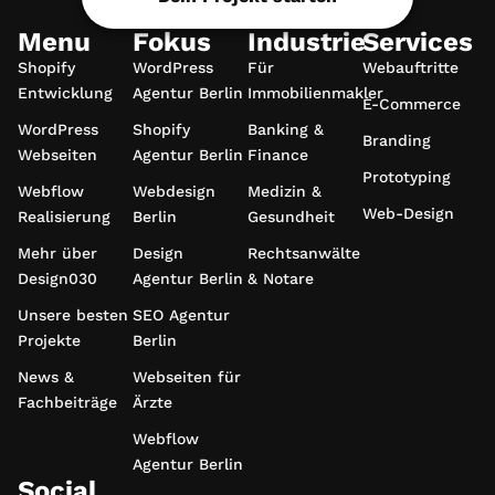
Menu
Fokus
Industrie
Services
Shopify
WordPress
Für
Webauftritte
Entwicklung
Agentur Berlin
Immobilienmakler
E-Commerce
WordPress
Shopify
Banking &
Branding
Webseiten
Agentur Berlin
Finance
Prototyping
Webflow
Webdesign
Medizin &
Web-Design
Realisierung
Berlin
Gesundheit
Mehr über
Design
Rechtsanwälte
Design030
Agentur Berlin
& Notare
Unsere besten
SEO Agentur
Projekte
Berlin
News &
Webseiten für
Fachbeiträge
Ärzte
Webflow
Agentur Berlin
Social