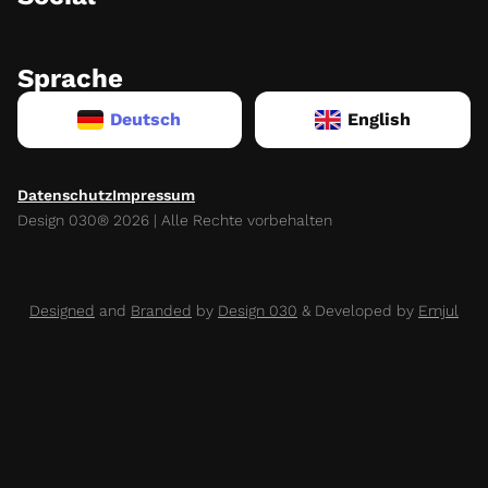
Sprache
Deutsch
English
Datenschutz
Impressum
Design 030® 2026 | Alle Rechte vorbehalten
Designed
and
Branded
by
Design 030
& Developed by
Emjul