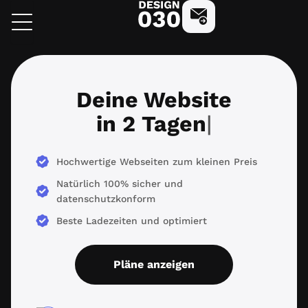
Zum
design030
Kostenlose Beratung a
Inhalt
springen
Deine Website
Deine Website in 2 Tagen
in 2 Tagen
Hochwertige Webseiten zum kleinen Preis
Natürlich 100% sicher und
datenschutzkonform
Beste Ladezeiten und optimiert
Pläne anzeigen