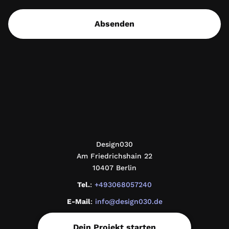
Absenden
design030
Design030
Am Friedrichshain 22
10407 Berlin
Tel.
:
+493068057240
E-Mail
:
info@design030.de
Dein Projekt starten