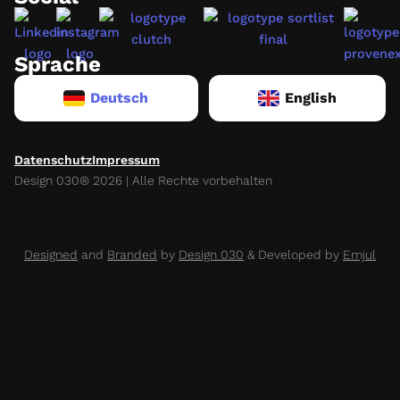
Sprache
Deutsch
English
Datenschutz
Impressum
Design 030® 2026 | Alle Rechte vorbehalten
Designed
and
Branded
by
Design 030
& Developed by
Emjul