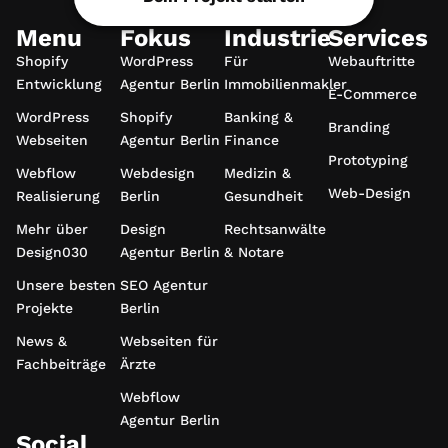
Menu
Fokus
Industrie
Services
Shopify
WordPress
Für
Webauftritte
Entwicklung
Agentur Berlin
Immobilienmakler
E-Commerce
WordPress
Shopify
Banking &
Branding
Webseiten
Agentur Berlin
Finance
Prototyping
Webflow
Webdesign
Medizin &
Web-Design
Realisierung
Berlin
Gesundheit
Mehr über
Design
Rechtsanwälte
Design030
Agentur Berlin
& Notare
Unsere besten
SEO Agentur
Projekte
Berlin
News &
Webseiten für
Fachbeiträge
Ärzte
Webflow
Agentur Berlin
Social