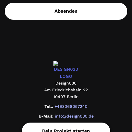
Absenden
design030
Design030
Am Friedrichshain 22
10407 Berlin
Tel.
:
+493068057240
E-Mail
:
info@design030.de
Dein Projekt starten