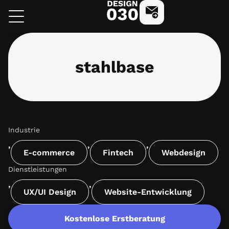
Zum
design030
Kostenlose Beratung 
Inhalt
springen
stahlbase
Industrie
,
,
,
E-commerce
Fintech
Webdesign
Dienstleistungen
,
,
UX/UI Design
Website-Entwicklung
Kostenlose Erstberatung