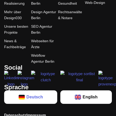
Web-Design
Realisierung
Berlin
Gesundheit
Mehr über
Design Agentur
Rechtsanwälte
Design030
Berlin
& Notare
Unsere besten
SEO Agentur
Projekte
Berlin
News &
Webseiten für
Fachbeiträge
Ärzte
Webflow
Agentur Berlin
Social
Sprache
Deutsch
English
Datenschutz
Impressum