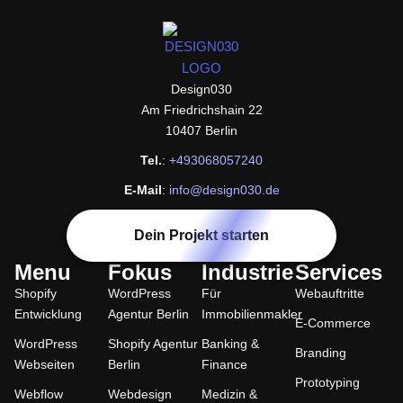
design030
Design030
Am Friedrichshain 22
10407 Berlin
Tel.
:
+493068057240
E-Mail
:
info@design030.de
Dein Projekt starten
Menu
Fokus
Industrie
Services
Shopify
WordPress
Für
Webauftritte
Entwicklung
Agentur Berlin
Immobilienmakler
E-Commerce
WordPress
Shopify Agentur
Banking &
Branding
Webseiten
Berlin
Finance
Prototyping
Webflow
Webdesign
Medizin &