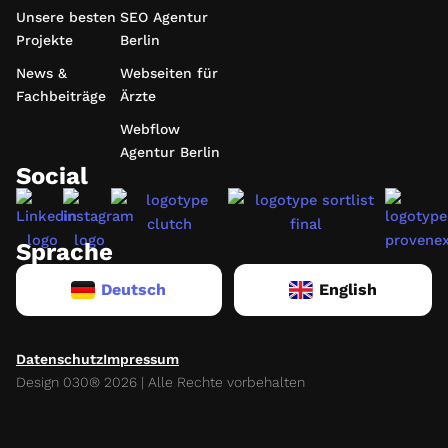
Unsere besten
SEO Agentur
Projekte
Berlin
News &
Webseiten für
Fachbeiträge
Ärzte
Webflow
Agentur Berlin
Social
Sprache
Deutsch
English
Datenschutz
Impressum
Design 030® 2026 | Alle Rechte vorbehalten