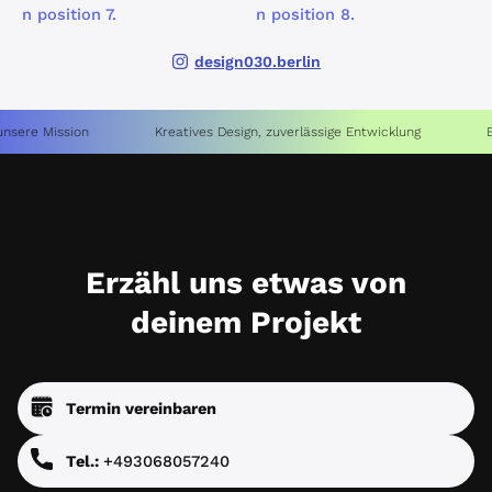
design030.berlin
e Mission
Kreatives Design, zuverlässige Entwicklung
Entwic
Erzähl uns etwas von
deinem Projekt
Termin vereinbaren
Tel.:
+493068057240