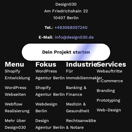
Design030
Am Friedrichshain 22
10407 Berlin
Tel.
:
+493068057240
E-Mail
:
info@design030.de
Dein Projekt starten
Menu
Fokus
Industrie
Services
Shopify
WordPress
Für
Webauftritte
Entwicklung
Agentur Berlin
Immobilienmakler
E-Commerce
WordPress
Shopify
Banking &
Branding
Webseiten
Agentur Berlin
Finance
Prototyping
Webflow
Webdesign
Medizin &
Web-Design
Realisierung
Berlin
Gesundheit
Mehr über
Design
Rechtsanwälte
Design030
Agentur Berlin
& Notare