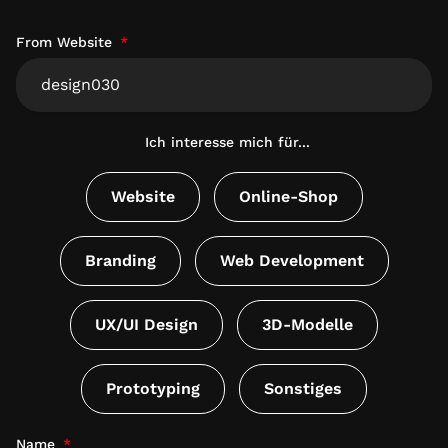
From Website
Ich interesse mich für...
Website
Online-Shop
Branding
Web Development
UX/UI Design
3D-Modelle
Prototyping
Sonstiges
Name