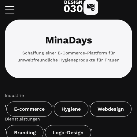
Zum
design030
Kostenlose Beratung 
Inhalt
springen
MinaDays
Schaffung einer E-Commerce-Plattform für
umweltfreundliche Hygieneprodukte für Frauen
Industrie
,
,
,
E-commerce
Hygiene
Webdesign
Dienstleistungen
,
,
,
Branding
Logo-Design