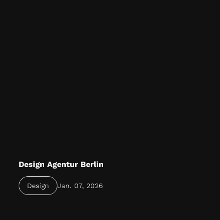
Design Agentur Berlin
Eine starke Design Agentur in Berlin entwickelt
Design
Jan. 07, 2026
kreative Markenauftritte, die Unternehmen in der
Hauptstadt sichtbar, modern und erfolgreich
machen.