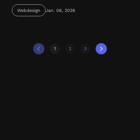
Webdesign Berlin verbindet Strategie, Design &
Webdesign
Jan. 06, 2026
Technik – für Unternehmen, die online überzeugen
und wachsen wollen.
1
2
3