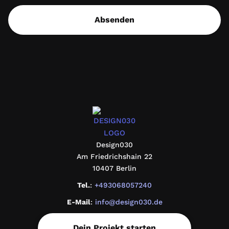
Absenden
design030
Design030
Am Friedrichshain 22
10407 Berlin
Tel.
:
+493068057240
E-Mail
:
info@design030.de
Dein Projekt starten