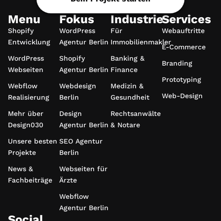
Menu
Fokus
Industrie
Services
Shopify
WordPress
Für
Webauftritte
Entwicklung
Agentur Berlin
Immobilienmakler
E-Commerce
WordPress
Shopify
Banking &
Branding
Webseiten
Agentur Berlin
Finance
Prototyping
Webflow
Webdesign
Medizin &
Web-Design
Realisierung
Berlin
Gesundheit
Mehr über
Design
Rechtsanwälte
Design030
Agentur Berlin
& Notare
Unsere besten
SEO Agentur
Projekte
Berlin
News &
Webseiten für
Fachbeiträge
Ärzte
Webflow
Agentur Berlin
Social