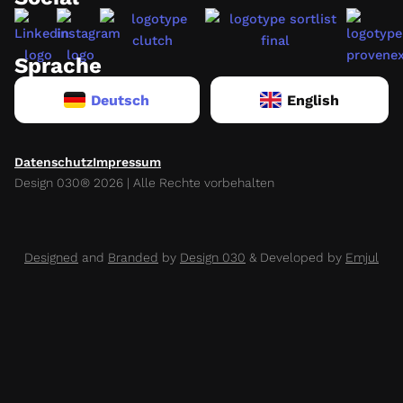
Sprache
Deutsch
English
Datenschutz
Impressum
Design 030® 2026 | Alle Rechte vorbehalten
Designed
and
Branded
by
Design 030
& Developed by
Emjul