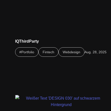
IQThirdParty
Optimierung von Drittparteienmanagement und
#Portfolio
Fintech
Webdesign
Aug. 28, 2025
Compliance durch eine klare und strukturierte
Webpräsenz.