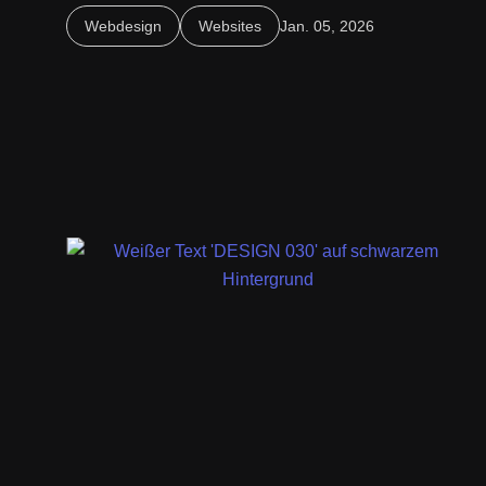
Eine professionelle Webseite für Ärzte ist heute
Webdesign
Websites
Jan. 05, 2026
unverzichtbar. Sie schafft Vertrauen, informiert Patienten &
stärkt die digitale Präsenz der Praxis.