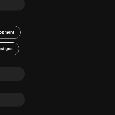
opment
stiges