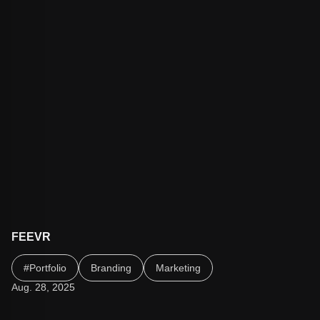
FEEVR
Technische Umsetzung eines farbenfrohen, kreativen
#Portfolio
Branding
Marketing
Designs auf Basis von WordPress.
Aug. 28, 2025