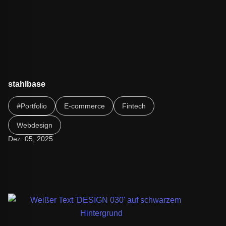
stahlbase
Bleib informiert und entdecke Neues. Folge dem Link, um
#Portfolio
E-commerce
Fintech
den vollständigen Artikel zu lesen.
Webdesign
Dez. 05, 2025