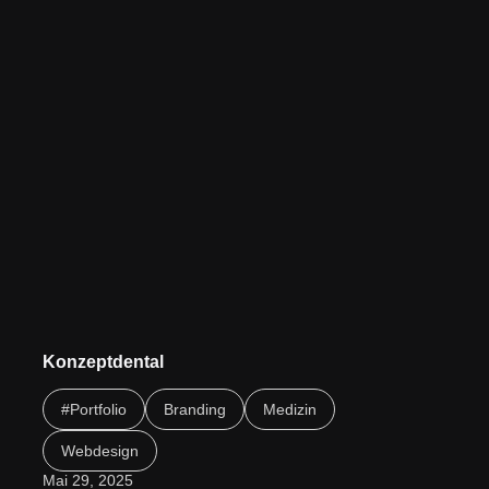
Konzeptdental
Moderne Zahnarzt-Website: Webdesign für Konzeptdental
#Portfolio
Branding
Medizin
Webdesign
Mai 29, 2025