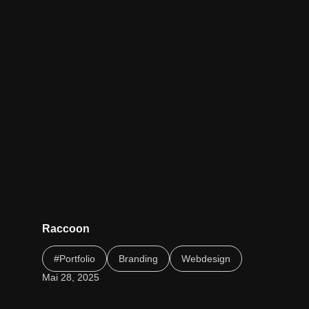
Raccoon
Design, das spielerisch begeistert
#Portfolio
Branding
Webdesign
Mai 28, 2025