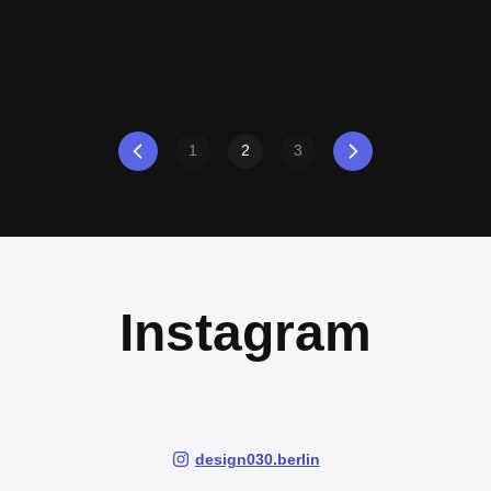
1
2
3
Instagram
design030.berlin