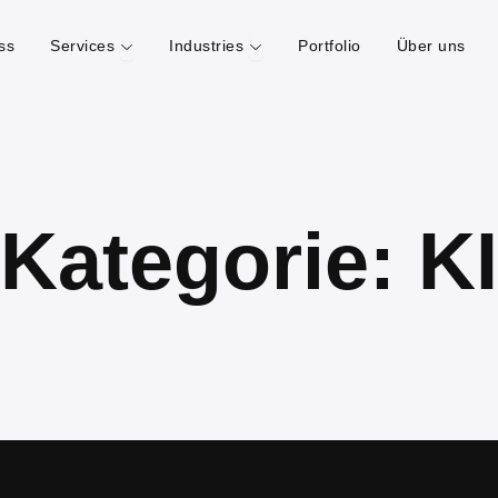
Öffne Services
Öffne Industries
ss
Services
Industries
Portfolio
Über uns
Kategorie: KI