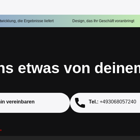
gebnisse liefert
Design, das Ihr Geschäft voranbringt
Ideen in 
ns etwas von deine
in vereinbaren
Tel.:
+493068057240