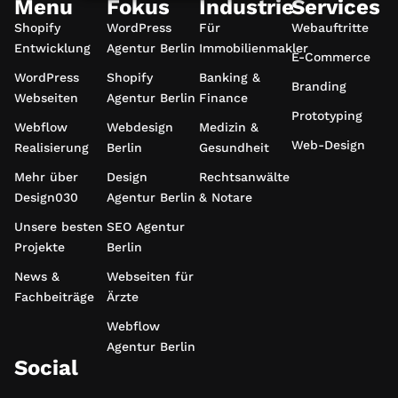
Menu
Fokus
Industrie
Services
Shopify
WordPress
Für
Webauftritte
Entwicklung
Agentur Berlin
Immobilienmakler
E-Commerce
WordPress
Shopify
Banking &
Branding
Webseiten
Agentur Berlin
Finance
Prototyping
Webflow
Webdesign
Medizin &
Web-Design
Realisierung
Berlin
Gesundheit
Mehr über
Design
Rechtsanwälte
Design030
Agentur Berlin
& Notare
Unsere besten
SEO Agentur
Projekte
Berlin
News &
Webseiten für
Fachbeiträge
Ärzte
Webflow
Agentur Berlin
Social