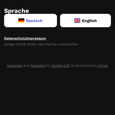
Sprache
Deutsch
English
Datenschutz
Impressum
Design 030® 2026 | Alle Rechte vorbehalten
Designed
and
Branded
by
Design 030
& Developed by
Emjul