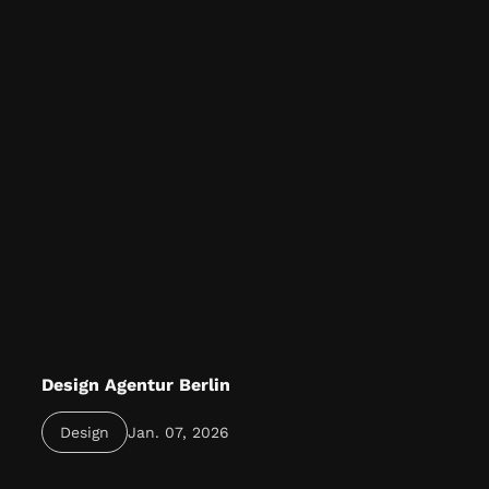
Design Agentur Berlin
Eine starke Design Agentur in Berlin entwickelt
Design
Jan. 07, 2026
kreative Markenauftritte, die Unternehmen in der
Hauptstadt sichtbar, modern und erfolgreich
machen.