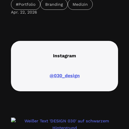
#Portfolio
Branding
Medizin
Projekt verbindet E-Commerce mit einer starken
sozialen Botschaft und schafft eine Plattform, die
Apr. 22, 2026
nicht […]
Instagram
@030_design