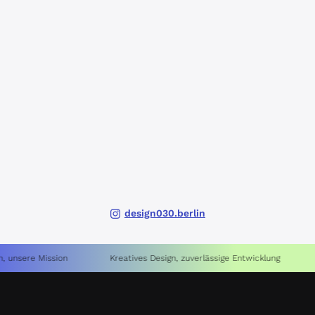
design030.berlin
 Mission
Kreatives Design, zuverlässige Entwicklung
Entwickl