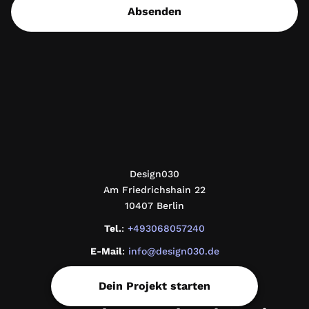
Absenden
design030
Design030
Am Friedrichshain 22
10407 Berlin
Tel.
:
+493068057240
E-Mail
:
info@design030.de
Dein Projekt starten