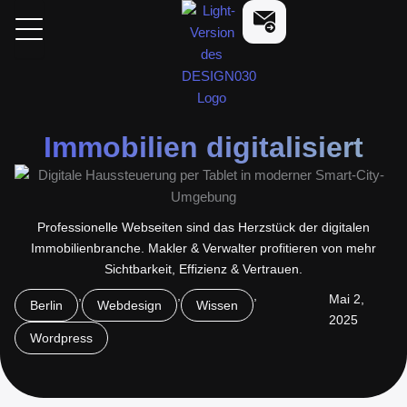
Zum
design030
Kostenlose Beratung a
Inhalt
springen
Immobilien digitalisiert
Professionelle Webseiten sind das Herzstück der digitalen
Immobilienbranche. Makler & Verwalter profitieren von mehr
Sichtbarkeit, Effizienz & Vertrauen.
,
,
,
Mai 2,
Berlin
Webdesign
Wissen
2025
Wordpress