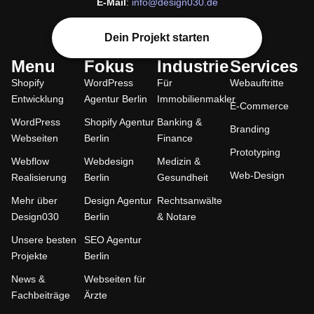
Dein Projekt starten
Menu
Fokus
Industrie
Services
Shopify
WordPress
Für
Webauftritte
Entwicklung
Agentur Berlin
Immobilienmakler
E-Commerce
WordPress
Shopify Agentur
Banking &
Branding
Webseiten
Berlin
Finance
Prototyping
Webflow
Webdesign
Medizin &
Web-Design
Realisierung
Berlin
Gesundheit
Mehr über
Design Agentur
Rechtsanwälte
Design030
Berlin
& Notare
Unsere besten
SEO Agentur
Projekte
Berlin
News &
Webseiten für
Fachbeiträge
Ärzte
Webflow