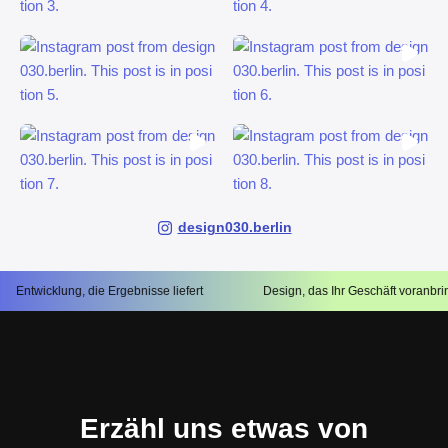
design030.berlin
klung, die Ergebnisse liefert
Design, das Ihr Geschäft voranbringt
Erzähl uns etwas von