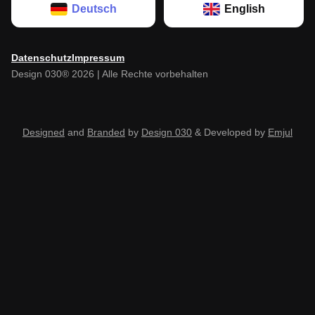
Deutsch
English
Datenschutz
Impressum
Design 030® 2026 | Alle Rechte vorbehalten
Designed
and
Branded
by
Design 030
& Developed by
Emjul