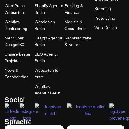
WordPress
Shopify Agentur
Banking &
Branding
Webseiten
Berlin
Finance
Prototyping
Webflow
Webdesign
Medizin &
Web-Design
Realisierung
Berlin
Gesundheit
Mehr über
Design Agentur
Rechtsanwälte
Design030
Berlin
& Notare
Unsere besten
SEO Agentur
Projekte
Berlin
News &
Webseiten für
Fachbeiträge
Ärzte
Webflow
Agentur Berlin
Social
Sprache