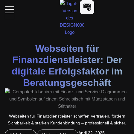
Zum
design030
Kostenlose Beratung a
Inhalt
springen
Webseiten für
Finanzdienstleister: Der
digitale Erfolgsfaktor im
Beratungsgeschäft
Webseiten für Finanzdienstleister schaffen Vertrauen, fördern
Sichtbarkeit & stärken Kundenbindung – professionell & sicher.
,
April 22, 2025